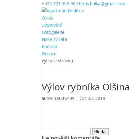
+420 721 506 900
boris.hulka@gmail.com
O nás
Ubytování
Fotogalerie
Naše zvířata
Kontakt
Dotace
Vyberte stránku
Výlov rybníka Olšina
autor:
DaSt6409
|
Čvc 30, 2019
Vyhledávání
Nejnovější komentáře